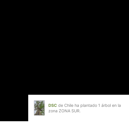
DSC
de Chile ha plantado 1 árbol en la
zona ZONA SUR.