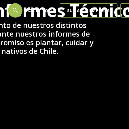
nformes Técnic
search
HAZTE SOCIO
SUMA TU EMPRESA
nto de nuestros distintos
ante nuestros informes de
omiso es plantar, cuidar y
 nativos de Chile.