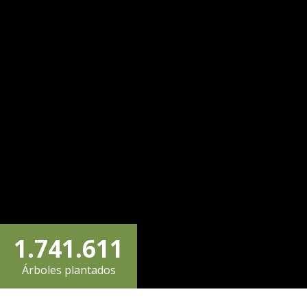
2
1
3
0
2
4
1
3
5
2
4
0
6
3
0
5
0
0
1
.
7
4
1
.
6
1
1
Árboles plantados
2
8
5
2
7
2
2