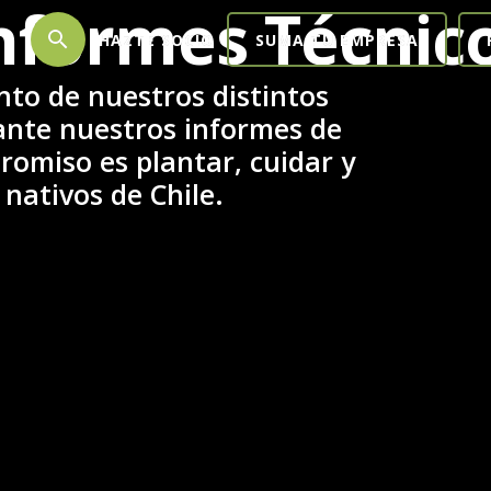
nformes Técnic
search
HAZTE SOCIO
SUMA TU EMPRESA
nto de nuestros distintos
ante nuestros informes de
omiso es plantar, cuidar y
 nativos de Chile.