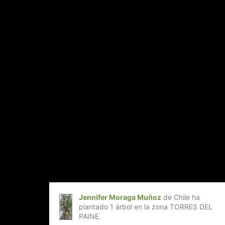
Jennifer Moraga Muñoz
de Chile ha
plantado 1 árbol en la zona TORRES DEL
PAINE.