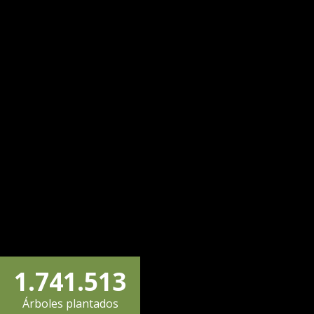
2
0
3
0
1
4
1
2
0
5
2
3
1
0
6
3
0
4
0
2
1
.
7
4
1
.
5
1
3
Árboles plantados