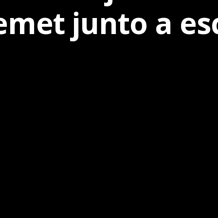
met junto a es