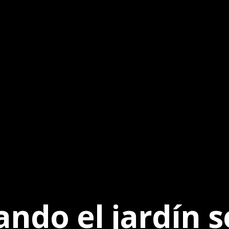
ando el jardín s