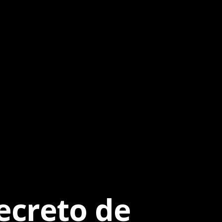
ecreto de