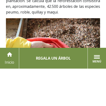
plantación. Se calcula que la reforestación consistirá
en, aproximadamente, 42.500 árboles de las especies
peumo, roble, quillay y maqui.
home
REGALA UN ÁRBOL
MENÚ
Inicio