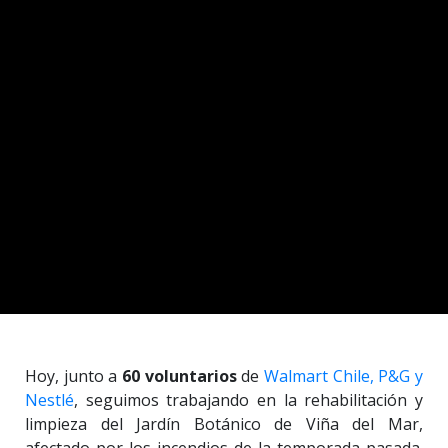
Hoy, junto a
60 voluntarios
de
Walmart Chile, P&G y
Nestlé
, seguimos trabajando en la rehabilitación y
limpieza del Jardín Botánico de Viña del Mar,