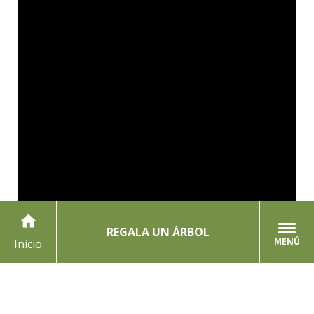
home
REGALA UN ÁRBOL
MENÚ
Inicio