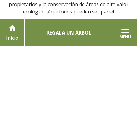
propietarios y la conservación de áreas de alto valor
ecológico. ¡Aquí todos pueden ser parte!
home
REGALA UN ÁRBOL
MENÚ
Inicio
PRENSA
CONTÁCTANOS
CANJEAR CÓDIGOS
BLOG
SÉ VOLUNTARIO
PREGUNTAS FRECUENTES