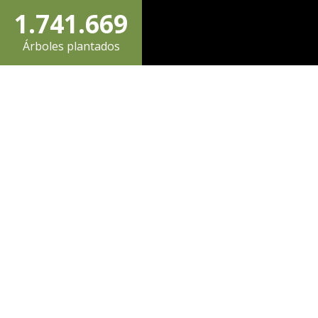
1
.
7
4
1
.
6
6
9
Árboles plantados
2
8
5
2
7
7
0
3
9
6
3
8
8
Fue en diciembre del 2011 cuando uno de los
emblemáticos de Chile y el hemisferio sur: el 
4
0
7
4
9
9
A más de una década de ese hito, la Fundac
Nacional Forestal (CONAF) vuelven a fortale
acciones de restauración ecológica en uno de l
5
8
5
0
0
El nuevo acuerdo contempla la plantación de
bosques subantárticos de Chile— y la recuper
6
9
6
2027.
“Los incendios que afectaron Torres del Pai
forma de decir que el compromiso de Refores