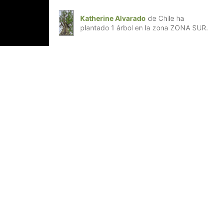
Katherine Alvarado
de Chile ha
plantado 1 árbol en la zona ZONA SUR.
antes y un después en uno de los lugares más
de Reforestemos Patagonia, y la Corporación
ajo realizado en 2025 para seguir impulsando
ativo de la Patagonia y especie clave en los
con una ejecución proyectada hasta octubre de
ste convenio con CONAF Magallanes es nuestra
sino que recién empieza: una apuesta por una