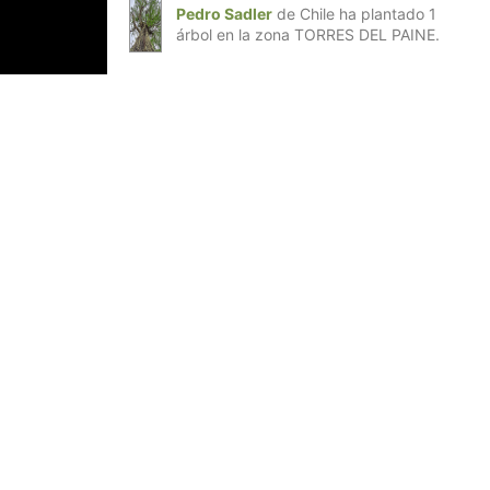
Pedro Sadler
de Chile ha plantado 1
árbol en la zona TORRES DEL PAINE.
cado la venta de giftcards para incentivar la
a plantado en parques y reservas nacionales de
les de OK Market: La Concepción, Noruega, San
esta forma, la fundación pretende impulsar la
a pretende acercar la donación de árboles a la
as ocasiones en la vida donde es infinitamente
n valorando cada vez más”.
ermercados de conveniencia, viene trabajando
ta, puedan aportar a obras sin fines de lucro.