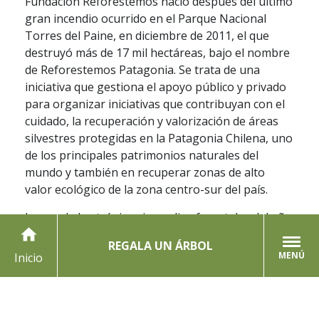
Fundación Reforestemos nació después del último
gran incendio ocurrido en el Parque Nacional
Torres del Paine, en diciembre de 2011, el que
destruyó más de 17 mil hectáreas, bajo el nombre
de Reforestemos Patagonia. Se trata de una
iniciativa que gestiona el apoyo público y privado
para organizar iniciativas que contribuyan con el
cuidado, la recuperación y valorización de áreas
silvestres protegidas en la Patagonia Chilena, uno
de los principales patrimonios naturales del
mundo y también en recuperar zonas de alto
valor ecológico de la zona centro-sur del país.
Luego de los trágicos incendios forestales del año
home
2017, la fundación vivió un proceso de expansión,
REGALA UN ÁRBOL
donde se definió su nueva identidad como
MENÚ
Inicio
Fundación Reforestemos, para así ocuparse de la
gran tarea de reforestar otras zonas dañadas por
los catastróficos incendios. La fundación a su vez