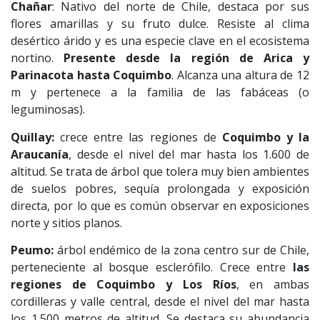
Chañar
: Nativo del norte de Chile, destaca por sus
flores amarillas y su fruto dulce. Resiste al clima
desértico árido y es una especie clave en el ecosistema
nortino.
Presente desde la región de Arica y
Parinacota hasta Coquimbo
. Alcanza una altura de 12
m y pertenece a la familia de las fabáceas (o
leguminosas).
Quillay:
crece entre las regiones de
Coquimbo y la
Araucanía
, desde el nivel del mar hasta los 1.600 de
altitud. Se trata de árbol que tolera muy bien ambientes
de suelos pobres, sequía prolongada y exposición
directa, por lo que es común observar en exposiciones
norte y sitios planos.
Peumo:
árbol endémico de la zona centro sur de Chile,
perteneciente al bosque esclerófilo. Crece entre
las
regiones de Coquimbo y Los Ríos
, en ambas
cordilleras y valle central, desde el nivel del mar hasta
los 1.500 metros de altitud. Se destaca su abundancia