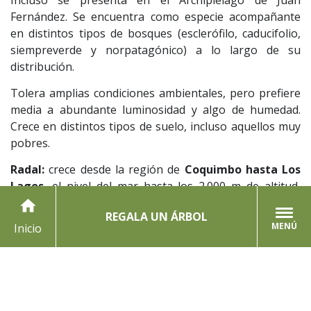
Fernández. Se encuentra como especie acompañante
en distintos tipos de bosques (esclerófilo, caducifolio,
siempreverde y norpatagónico) a lo largo de su
distribución.
Tolera amplias condiciones ambientales, pero prefiere
media a abundante luminosidad y algo de humedad.
Crece en distintos tipos de suelo, incluso aquellos muy
pobres.
Radal:
crece desde la región de
Coquimbo hasta Los
Lagos
, el nivel del mar hasta los 2.000 m de altitud,
encontrándose como especie acompañante en distintos
home
REGALA UN ÁRBOL
tipos de bosques (esclerófilo, caducifolio, siempre verde
MENÚ
Inicio
y norpatagónico). Tolera sitios de sequía estival, así
como otros de precipitación constante.
Boldo
: árbol siempreverde endémico de Chile que se
distribuye entre las
regiones de Coquimbo y Los