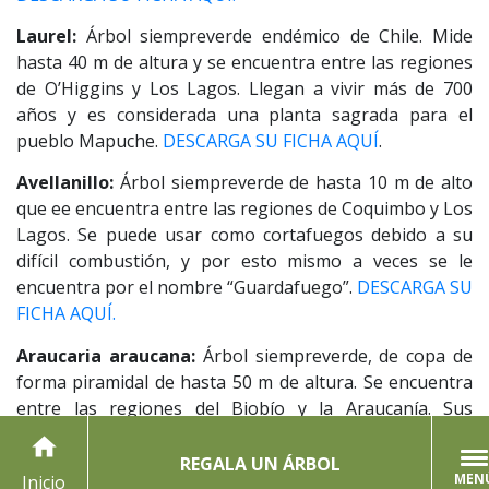
Laurel:
Árbol siempreverde endémico de Chile. Mide
hasta 40 m de altura y se encuentra entre las regiones
de O’Higgins y Los Lagos. Llegan a vivir más de 700
años y es considerada una planta sagrada para el
pueblo Mapuche.
DESCARGA SU FICHA AQUÍ
.
Avellanillo:
Árbol siempreverde de hasta 10 m de alto
que ee encuentra entre las regiones de Coquimbo y Los
Lagos. Se puede usar como cortafuegos debido a su
difícil combustión, y por esto mismo a veces se le
encuentra por el nombre “Guardafuego”.
DESCARGA SU
FICHA AQUÍ.
Araucaria araucana:
Árbol siempreverde, de copa de
forma piramidal de hasta 50 m de altura. Se encuentra
entre las regiones del Biobío y la Araucanía. Sus
semillas se conocen como “piñones”, tienen un alto
home
valor alimenticio y se consumen cocidas o tostadas. En
REGALA UN ÁRBOL
MEN
Inicio
la actualidad está prohibida la corta por ser este árbol