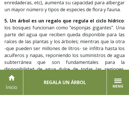
enredaderas, etc), aumenta su capacidad para albergar
un mayor número y tipos de especies de flora y fauna.
5. Un árbol es un regalo que regula el ciclo hídrico
:
los bosques funcionan como “esponjas gigantes”. Una
parte del agua que reciben queda disponible para las
raíces de las plantas y los árboles; mientras que la otra
-que pueden ser millones de litros- se infiltra hasta los
acuíferos y napas, reponiendo los suministros de agua
subterránea que son fundamentales para la
disponibilidad de agua dulce de todas las regiones.
Además, el agua evaporada de los bosques constituye
home
REGALA UN ÁRBOL
nuevos eventos de precipitaciones en la atmósfera,
MENÚ
Inicio
generando un reciclaje del recurso.
¡Por esto y tanto más, regala
aquí
un árbol nativo esta Navidad!
El destinatario recibirá a su correo, el que puedes