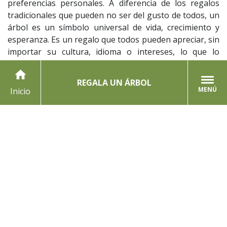
preferencias personales. A diferencia de los regalos
tradicionales que pueden no ser del gusto de todos, un
árbol es un símbolo universal de vida, crecimiento y
esperanza. Es un regalo que todos pueden apreciar, sin
importar su cultura, idioma o intereses, lo que lo
convierte en una opción inclusiva y accesible para todo
home
tipo de destinatarios.
REGALA UN ÁRBOL
MENÚ
Inicio
5. Fomenta la conexión y el
sentido de propósito
Entregar un árbol nativo como regalo corporativo
fomenta un sentido de propósito tanto en quien lo da
como en quien lo recibe. Saber que un árbol crecerá y
contribuirá a la restauración de los bosques nativos,
gracias a este gesto, crea una conexión emocional y un
sentido de participación en un proyecto mayor. Es un
regalo que inspira a todos a ser parte de algo más
grande y a contribuir al bienestar del planeta.