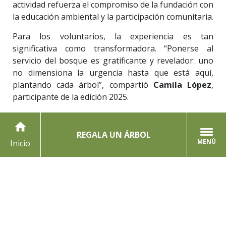
actividad refuerza el compromiso de la fundación con
la educación ambiental y la participación comunitaria.
Para los voluntarios, la experiencia es tan
significativa como transformadora. “Ponerse al
servicio del bosque es gratificante y revelador: uno
no dimensiona la urgencia hasta que está aquí,
plantando cada árbol”, compartió
Camila López
,
participante de la edición 2025.
Vivero Reforestemos: innovación con identidad
home
local
REGALA UN ÁRBOL
MENÚ
Inicio
Inaugurado en 2023 junto a la
Municipalidad de
Coyhaique
, el vivero es clave para la restauración
ecológica en Patagonia. Más del
90% de sus
semillas provienen de zonas rurales de
Coyhaique
, garantizando la identidad genética de
las especies. En solo dos temporadas ha
producido
97.219 ejemplares
de árboles australes,