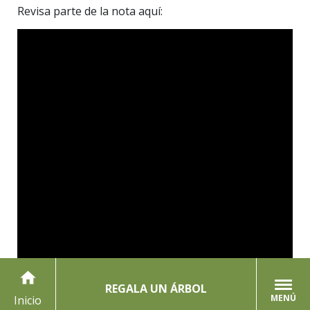
Revisa parte de la nota aquí:
home
REGALA UN ÁRBOL
MENÚ
Inicio