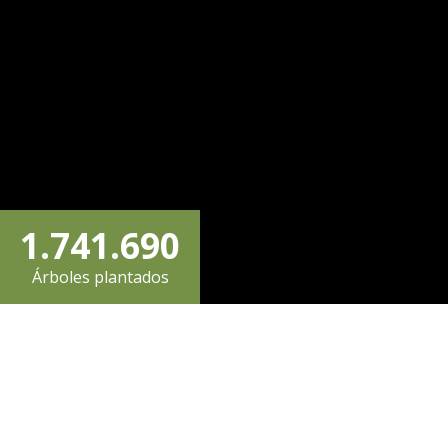
4
1
3
6
5
2
4
7
0
6
3
0
5
8
1
.
7
4
1
.
6
9
0
Árboles plantados
2
8
5
2
7
0
1
3
9
6
3
8
2