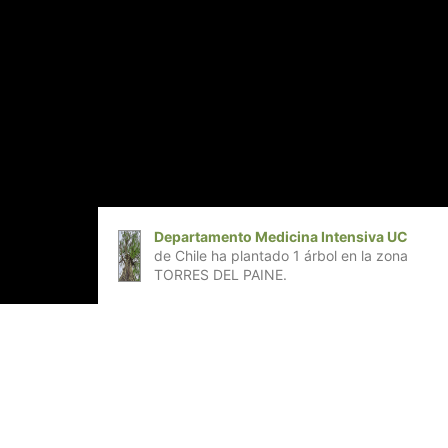
Departamento Medicina Intensiva UC
de Chile ha plantado 1 árbol en la zona
TORRES DEL PAINE.
l evento "Wanderlust Chile", realizará un
 ganadores de un "Kit Reforestemos".