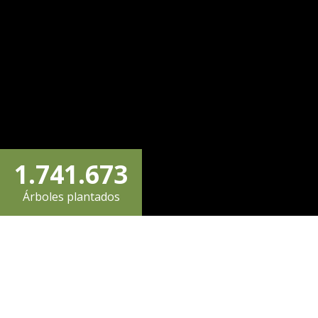
4
1
3
4
0
5
2
4
5
1
0
6
3
0
5
6
2
1
.
7
4
1
.
6
7
3
Árboles plantados
2
8
5
2
7
8
4
3
9
6
3
8
9
5