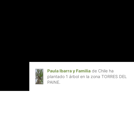
Paula Ibarra y Familia
de Chile ha
plantado 1 árbol en la zona TORRES DEL
PAINE.
de las 15 iniciativas de mayor impacto
niciativas de mayor impacto nacional por