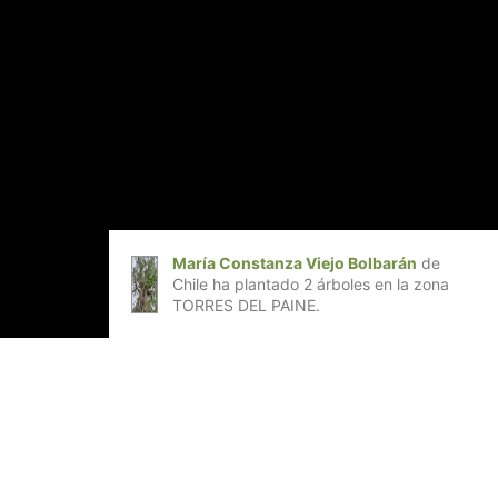
María Constanza Viejo Bolbarán
de
Chile ha plantado 2 árboles en la zona
TORRES DEL PAINE.
e de un barrio?
lo realidad. Junto a voluntarios de
na por una jornada al aire libre con