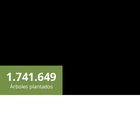
4
1
3
1
6
5
2
4
2
7
0
6
3
0
5
3
8
1
.
7
4
1
.
6
4
9
Árboles plantados
2
8
5
2
7
5
0
3
9
6
3
8
6